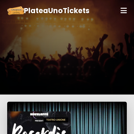
PlateaUnoTickets