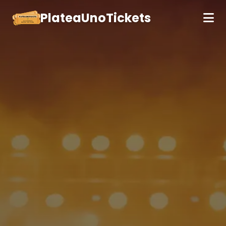
PlateaUnoTickets