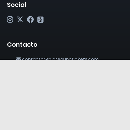
Social
Contacto
contacto@plateaunotickets.com
+54 (011) 6380-2002
© 2024 PlateaUnoTickets. Todos los derechos
reservados.