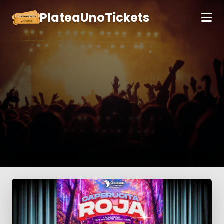
PlateaUnoTickets