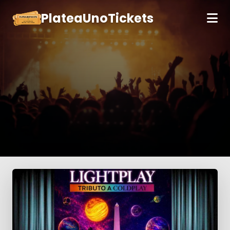
PlateaUnoTickets